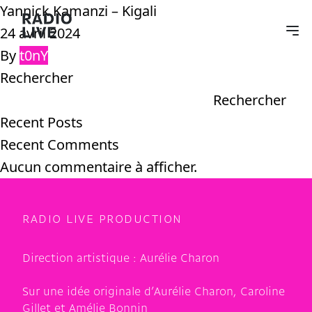
Yannick Kamanzi – Kigali
24 avril 2024
By
t0nY
Rechercher
Rechercher
Recent Posts
Recent Comments
Aucun commentaire à afficher.
RADIO LIVE PRODUCTION
Direction artistique :
Aurélie Charon
Sur une idée originale d’Aurélie Charon, Caroline
Gillet et Amélie Bonnin